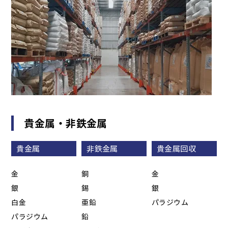
貴金属・非鉄金属
貴金属
非鉄金属
貴金属回収
金
銅
金
銀
錫
銀
白金
亜鉛
パラジウム
パラジウム
鉛