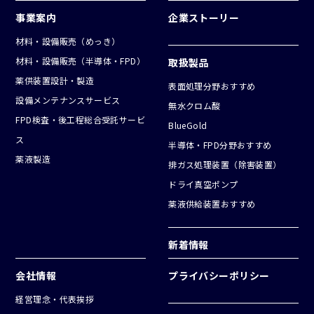
事業案内
企業ストーリー
材料・設備販売（めっき）
材料・設備販売（半導体・FPD）
取扱製品
薬供装置設計・製造
表面処理分野おすすめ
設備メンテナンスサービス
無水クロム酸
FPD検査・後工程総合受託サービ
BlueGold
ス
半導体・FPD分野おすすめ
薬液製造
排ガス処理装置（除害装置）
ドライ真空ポンプ
薬液供給装置おすすめ
新着情報
会社情報
プライバシーポリシー
経営理念・代表挨拶