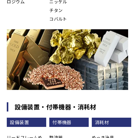
ロジウム
ニッケル
チタン
コバルト
設備装置・付帯機器・消耗材
設備装置
付帯機器
消耗材
リードフレームめ
整流器
めっき治具