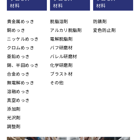
材料
材料
材料
貴金属めっき
脱脂溶剤
防錆剤
銅めっき
アルカリ脱脂剤
変色防止剤
ニッケルめっき
電解脱脂剤
クロムめっき
バフ研磨材
亜鉛めっき
バレル研磨材
錫、半田めっき
化学研磨剤
合金めっき
ブラスト材
無電解めっき
その他
溶融めっき
真空めっき
添加剤
光沢剤
調整剤