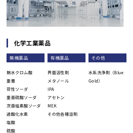
化学工業薬品
無機薬品
有機薬品
その他
無水クロム酸
界面活性剤
水系洗浄剤（Blue
重曹
メタノール
Gold）
苛性ソーダ
IPA
重亜硫酸ソーダ
アセトン
次亜塩素酸ソーダ
MEK
過酸化水素
その他各種溶剤
塩酸
硫酸