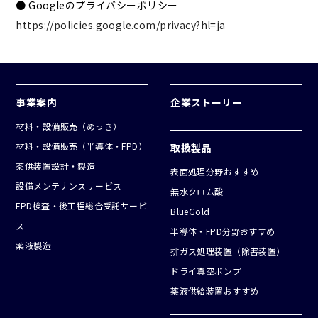
● Googleのプライバシーポリシー
https://policies.google.com/privacy?hl=ja
事業案内
企業ストーリー
材料・設備販売（めっき）
材料・設備販売（半導体・FPD）
取扱製品
薬供装置設計・製造
表面処理分野おすすめ
設備メンテナンスサービス
無水クロム酸
FPD検査・後工程総合受託サービ
BlueGold
ス
半導体・FPD分野おすすめ
薬液製造
排ガス処理装置（除害装置）
ドライ真空ポンプ
薬液供給装置おすすめ