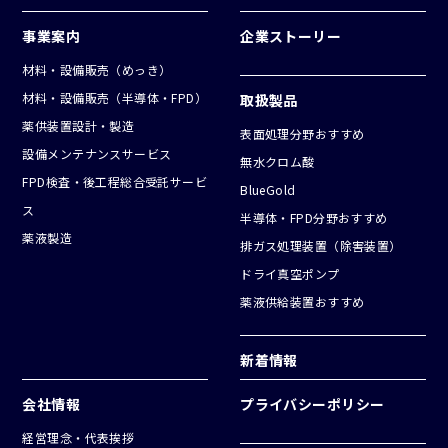
事業案内
企業ストーリー
材料・設備販売（めっき）
材料・設備販売（半導体・FPD）
取扱製品
薬供装置設計・製造
表面処理分野おすすめ
設備メンテナンスサービス
無水クロム酸
FPD検査・後工程総合受託サービ
BlueGold
ス
半導体・FPD分野おすすめ
薬液製造
排ガス処理装置（除害装置）
ドライ真空ポンプ
薬液供給装置おすすめ
新着情報
会社情報
プライバシーポリシー
経営理念・代表挨拶