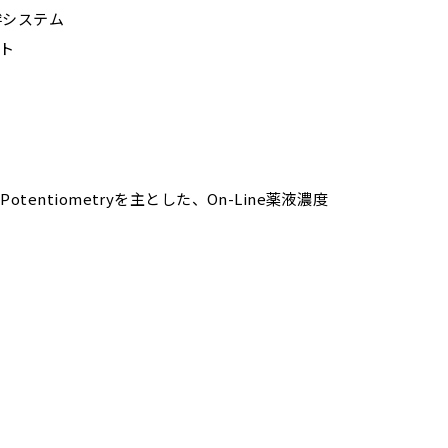
拌システム
ット
em （Potentiometryを主とした、On-Line薬液濃度