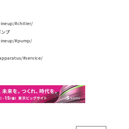
lineup/#chiller/
ポンプ
p/lineup/#pump/
/apparatus/#service/