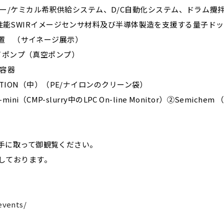
ー/ケミカル希釈供給システム、D/C自動化システム、ドラム攪
（英）高性能SWIRイメージセンサ材料及び半導体製造を支援する量子ド
害装置 （サイネージ展示）
ライポンプ（真空ポンプ）
送容器
ICATION（中）（PE/ナイロンのクリーン袋）
r-mini（CMP-slurry中のLPC On-line Monitor）②Semich
手に取って御観覧ください。
しております。
/events/