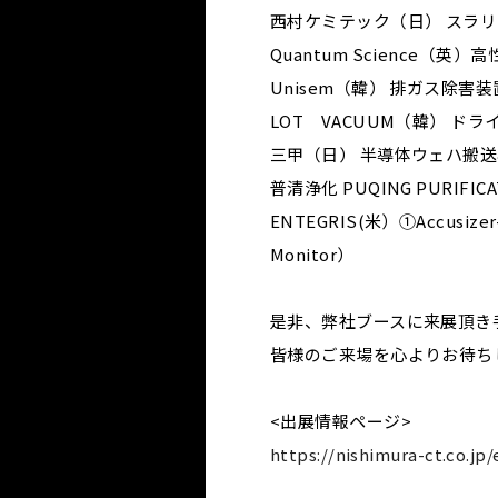
西村ケミテック（日） スラリ
Quantum Science
Unisem（韓） 排ガス除
LOT VACUUM（韓） ド
三甲（日） 半導体ウェハ搬
普清浄化 PUQING PURIF
ENTEGRIS(米）①Accusize
Monitor）
是非、弊社ブースに来展頂き
皆様のご来場を心よりお待ち
<出展情報ページ>
https://nishimura-ct.co.jp