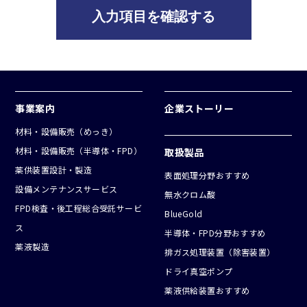
ざん、漏洩等の防止に努めます。
5.継続的な改善
個人情報保護方針、個人情報保護に関する社内規定等に
ついて、定期的な見直しによる継続的な改善を実施いた
します。
事業案内
企業ストーリー
6.組織・体制の整備
材料・設備販売（めっき）
個人情報の安全管理措置を講じるための組織体制の整備
材料・設備販売（半導体・FPD）
取扱製品
をはかります。当社の役員を含めた全ての従業者に対し
薬供装置設計・製造
て、個人情報の適切な取扱いについて周知徹底をはかり
表面処理分野おすすめ
設備メンテナンスサービス
ます。
無水クロム酸
FPD検査・後工程総合受託サービ
BlueGold
ス
半導体・FPD分野おすすめ
薬液製造
排ガス処理装置（除害装置）
ドライ真空ポンプ
薬液供給装置おすすめ