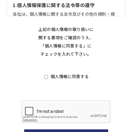
1.個人情報保護に関する法令等の遵守
当社は、個人情報に関する法令及びその他の規則・規
範、ガイドライン等を遵守します。
上記の個人情報の取り扱いに
2.個人情報の取得・利用
関する要項をご確認のうえ、
当社は、個人情報を取扱うにあたっては、利用目的を明
「個人情報に同意する」に
確に定め、個人情報を適切に取得するとともに、ご本人
チェックを入れて下さい。
への個人情報の開示や訂正等の適切な対応を行います。
3.個人情報の第三者提供
個人情報に同意する
当社は、法令に定める場合を除き、事前にご本人の同意
を得ることなく、個人情報を第三者に提供・開示するこ
とはいたしません。
4.個人情報の正確性・安全性の確保
当社は、個人情報の正確性及び安全性を確保するため、
個人情報への不正アクセス、個人情報の紛失、破壊、改