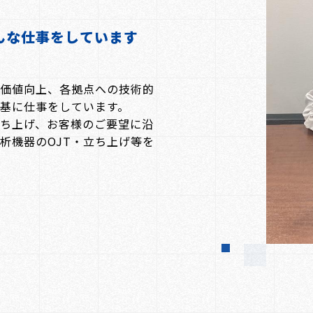
業務内容について
Works
んな仕事をしています
仕事紹介
Member
品価値向上、各拠点への技術的
社員紹介
基に仕事をしています。
ち上げ、お客様のご要望に沿
析機器のOJT・立ち上げ等を
ます。
企業サイト
エントリー