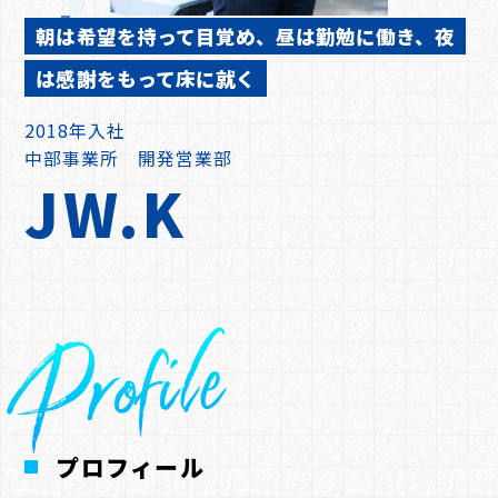
朝は希望を持って目覚め、昼は勤勉に働き、夜
は感謝をもって床に就く
2018年入社
中部事業所 開発営業部
JW.K
Top
Environment
Profile
トップ
職場環境
Concept
コンセプト
Company
西村ケミテックについて
Business
プロフィール
業務内容について
Works