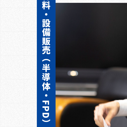
材料・設備販売（半導体・FPD）