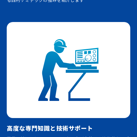
る西村ケミテックの強みを紹介します
Top
Environment
トップ
職場環境
Concept
コンセプト
Company
西村ケミテックについて
Business
業務内容について
Works
仕事紹介
Member
社員紹介
企業サイト
高度な専門知識と技術サポート
エントリー