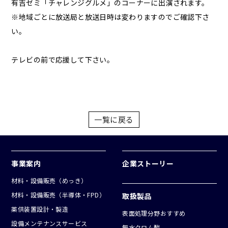
有吉ゼミ「チャレンジグルメ」のコーナーに出演されます。
※地域ごとに放送局と放送日時は変わりますのでご確認下さ
い。
テレビの前で応援して下さい。
一覧に戻る
事業案内
企業ストーリー
材料・設備販売（めっき）
材料・設備販売（半導体・FPD）
取扱製品
薬供装置設計・製造
表面処理分野おすすめ
設備メンテナンスサービス
無水クロム酸