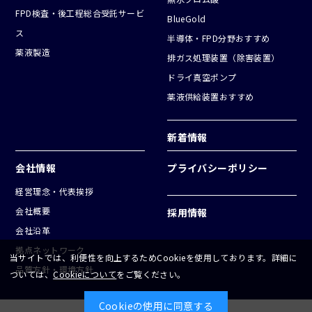
FPD検査・後工程総合受託サービ
BlueGold
ス
半導体・FPD分野おすすめ
薬液製造
排ガス処理装置（除害装置）
ドライ真空ポンプ
薬液供給装置おすすめ
新着情報
会社情報
プライバシーポリシー
経営理念・代表挨拶
会社概要
採用情報
会社沿革
拠点ネットワーク
当サイトでは、利便性を向上するためCookieを使用しております。詳細に
品質方針・環境方針
ついては、
Cookieについて
をご覧ください。
Cookieの使用に同意する